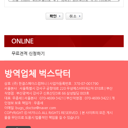
ONLINE
무료견적 신청하기
방역업체 벅스닥터
상호: (주) 한결스페이스컴퍼니 | 사업자등록번호 : 378-87-001790
서울본사 : 서울특별시 강서구 공항대로 220 우성에스비타워2차 818호 | 부산
직영점 : 부산광역시 강서구 신호산단3로 66 삼성빌딩 803호
대표: 우종세 | 서울본사 : 070-4699-3421 | 부산직영점 : 070-4699-3422 | 개
인정보 보호 책임자 : 우종세
이메일: bugs_doctor@naver.com
COPYRIGHT ⓒ 비지니스 ALL RIGHTS RESERVED. | 본 사이트의 모든 게시
물을 무단으로 도용시 법률적인 책임을 질 수 있습니다.